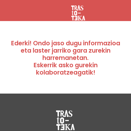
Ederki! Ondo jaso dugu informazioa
eta laster jarriko gara zurekin
harremanetan.
Eskerrik asko gurekin
kolaboratzeagatik!